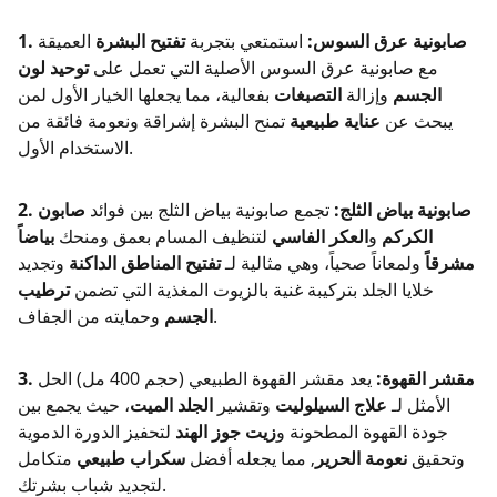
1. صابونية عرق السوس:
استمتعي بتجربة
تفتيح البشرة
العميقة
مع صابونية عرق السوس الأصلية التي تعمل على
توحيد لون
الجسم
وإزالة
التصبغات
بفعالية، مما يجعلها الخيار الأول لمن
يبحث عن
عناية طبيعية
تمنح البشرة إشراقة ونعومة فائقة من
الاستخدام الأول.
2. صابونية بياض الثلج:
تجمع صابونية بياض الثلج بين فوائد
صابون
الكركم
و
العكر الفاسي
لتنظيف المسام بعمق ومنحك
بياضاً
مشرقاً
ولمعاناً صحياً، وهي مثالية لـ
تفتيح المناطق الداكنة
وتجديد
خلايا الجلد بتركيبة غنية بالزيوت المغذية التي تضمن
ترطيب
وحمايته من الجفاف.
الجسم
3. مقشر القهوة:
يعد مقشر القهوة الطبيعي (حجم 400 مل) الحل
الأمثل لـ
علاج السيلوليت
وتقشير
الجلد الميت
، حيث يجمع بين
جودة القهوة المطحونة و
زيت جوز الهند
لتحفيز الدورة الدموية
وتحقيق
نعومة الحرير
, مما يجعله أفضل
سكراب طبيعي
متكامل
لتجديد شباب بشرتك.