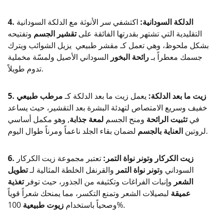
4. الدلكة السودانية:
اكتشفي سر الأنوثة مع الدلكة السودانية
التقليدية التي تشتهر بقدرتها الفائقة على
تقشير الجسم
وتفتيحه
بشكل ملحوظ، وهي تعمل كـ مقشر طبيعي يزيل الشوائب ويترك
جسمك معطراً بـ
رائحة البخور
السوداني الأصيل ولمسّة مخملية
تدوم طويلاً.
5. زيت ما بعد الدلكة:
يعمل زيت ما بعد الدلكة كـ
مرطب طبيعي
خفيف وسريع الامتصاص لتهدئة البشرة بعد التقشير، حيث يساعد
في
تثبيت الرائحة
ومنح الجسم
لمعة جذابة
, وهو مكمل أساسي
لضمان بقاء الجلد ناعماً ومرناً طوال اليوم.
لروتين
العناية بالجسم
6. زيت الكركار وتونر نواة التمر:
تعتبر مجموعة زيت الكركار
السوداني و
تونر نواة التمر
والقرنفل الخلطة المثالية لـ
تطويل
الشعر
وإنبات الفراغات وتكثيفه من الجذور، حيث توفر
تغذية
عميقة
لبصيلات الشعر وتمنع التكسر، مما يمنحك شعراً قوياً
100%.
وصحياً باستخدام
زيوت طبيعية