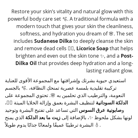
Restore your skin’s vitality and natural glow with this
powerful body care set 🫧. A traditional formula with a
modern touch that gives your skin the cleanliness,
softness, and hydration you dream of 🌸. The set
includes
Sudanese Dilka
to deeply cleanse the skin
and remove dead cells 🧖‍♀️,
Licorice Soap
that helps
brighten and even out the skin tone ✨, and a
Post-
Dilka Oil
that provides deep hydration and a long-
lasting radiant glow.
استعيدي حيوية بشرتك وإشراقتها مع المجموعة الأقوى للعناية
بالجسم 🫧. تركيبة تقليدية بلمسة عصرية تمنحكِ النظافة،
النعومة، والترطيب الذي تحلمين به 🌸. تحتوي المجموعة على
الدلكة السودانية
لتنظيف البشرة بعمق وإزالة الخلايا الميتة 🧖‍♀️،
و
صابونية عرق السوس
التي تساعد على تفتيح البشرة وتوحيد
لونها بشكل ملحوظ ✨، بالإضافة إلى
زيت ما بعد الدلكة
الذي يمنح
البشرة ترطيبًا عميقًا ولمعانًا جذابًا يدوم طويلاً 💧.