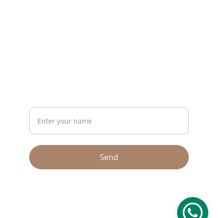
CONTACT
riseup26bh@gmail.com
+973 36245761
NEWSLETTER
Your Name
Send
© 2026. All rights reserved.