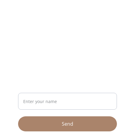
CONTACT
riseup26bh@gmail.com
+973 36245761
NEWSLETTER
Your Name
Send